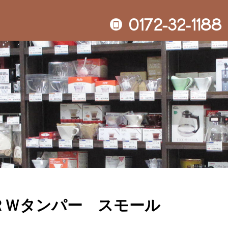
0
自家焙煎
ＲＷタンパー スモール